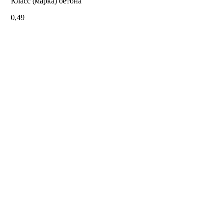
Класс (марка) бетона
0,49