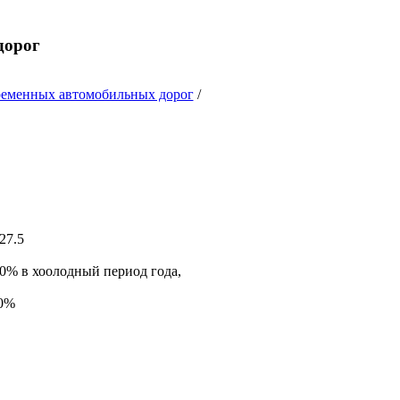
дорог
ременных автомобильных дорог
/
27.5
0% в хоолодный период года,
80%