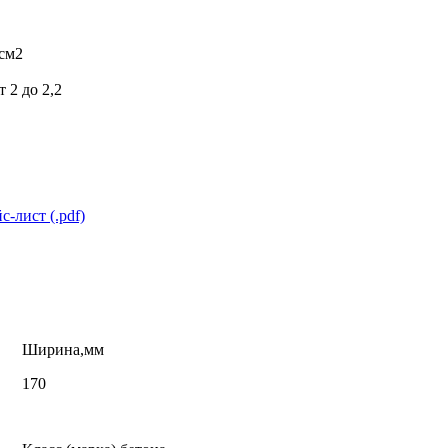
/см2
 2 до 2,2
с-лист (.pdf)
Ширина,мм
170