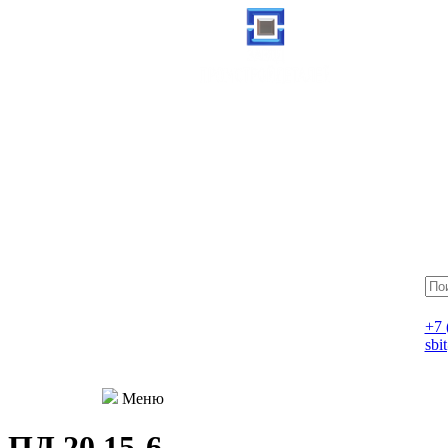
+7 
sbi
Меню
ПД 20.15-6