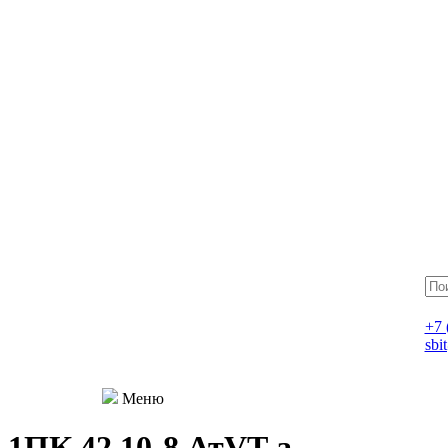
+7 
sbi
Меню
1ПК 42.10-8 АтVT-a