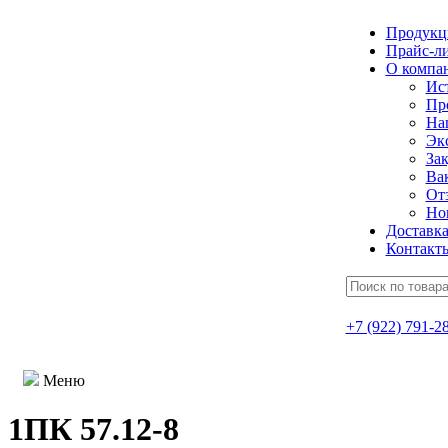
Продукц
Прайс-л
О компа
Ис
Пр
На
Эк
Зак
Ва
От
Но
Доставк
Контакт
+7 (922) 791-2
Меню
1ПК 57.12-8