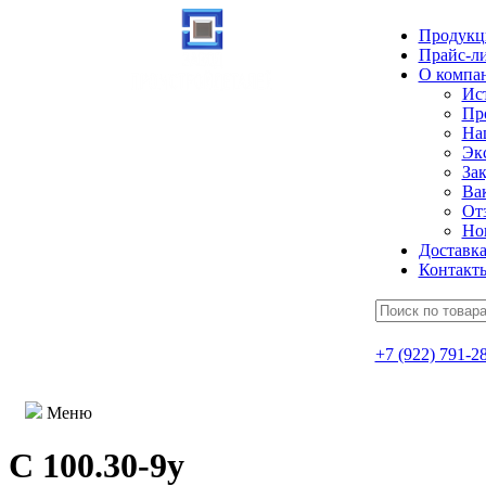
Продукц
Прайс-л
О компа
Ис
Пр
На
Эк
Зак
Ва
От
Но
Доставк
Контакт
+7 (922) 791-2
Меню
С 100.30-9у